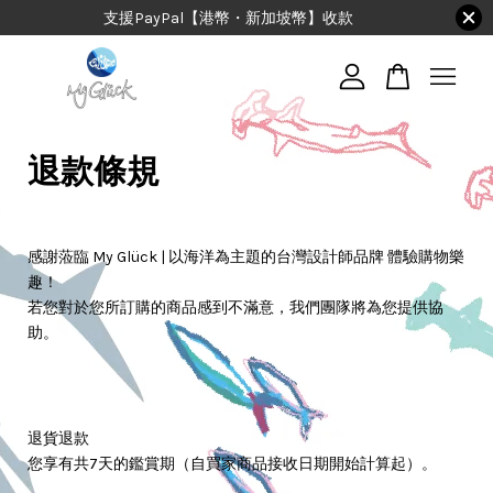
支援PayPal【港幣・新加坡幣】收款
您的購物車目前還是空的。
退款條規
繼續購物
感謝蒞臨 My Glück | 以海洋為主題的台灣設計師品牌 體驗購物樂
趣！
若您對於您所訂購的商品感到不滿意，我們團隊將為您提供協
助。
退貨退款
您享有共7天的鑑賞期（自買家商品接收日期開始計算起）。