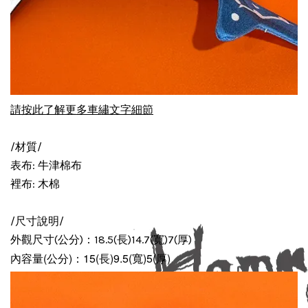
請按此了解更多車繡文字細節
/材質/
表布: 牛津棉布
裡布: 木棉
/尺寸說明/
外觀尺寸(公分)：18.5(長)14.7(寬)7(厚)
內容量(公分)：15(長)9
.5(寬)5
(厚)