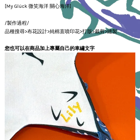
[My Glück 微笑海洋 關心海洋]
/製作過程/
品種搜尋>布花設計>純棉直噴印花>打版>裁剪>縫製
您也可以在商品加上專屬自己的車繡文字