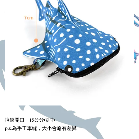
拉鍊開口：15公分(6吋)
p.s.為手工車縫，大小會略有差異