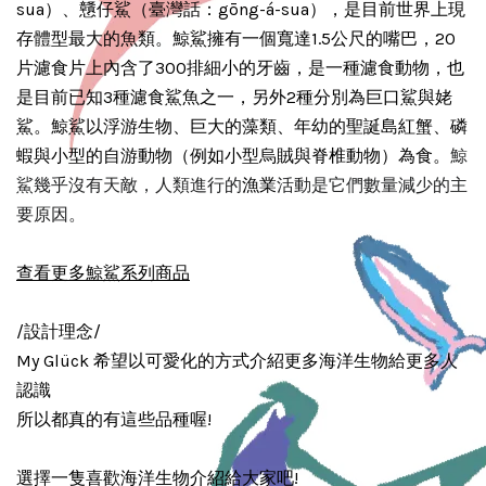
sua）、戇仔鯊（臺灣話：gōng-á-sua），是目前世界上現
存體型最大的魚類。鯨鯊擁有一個寬達1.5公尺的嘴巴，20
片濾食片上內含了300排細小的牙齒，是一種濾食動物，也
是目前已知3種濾食鯊魚之一，另外2種分別為巨口鯊與姥
鯊。鯨鯊以浮游生物、巨大的藻類、年幼的聖誕島紅蟹、磷
蝦與小型的自游動物（例如小型烏賊與脊椎動物）為食。
鯨
漁業
鯊幾乎沒有天敵，人類進行的
活動是它們數量減少的主
要原因。
查看更多鯨鯊系列商品
/設計理念/
My Glück 希望以可愛化的方式介紹更多海洋生物給更多人
認識
所以都真的有這些品種喔!
選擇一隻喜歡海洋生物介紹給大家吧!