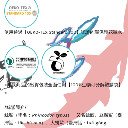
使用通過【OEKO-TEX Standard 100】認證的環保印花墨水
※此款商品的出貨包裝全面使用【100%生物可分解塑膠袋】
※
/鯨鯊簡介/
鯨鯊（學名：
Rhincodon typus
），又名鯨鮫、豆腐鯊（臺
灣話：tāu-hū-sua）、大戇鯊（臺灣話：tuā-gōng-