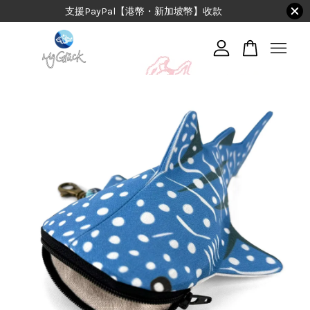
支援PayPal【港幣・新加坡幣】收款
您的購物車目前還是空的。
繼續購物