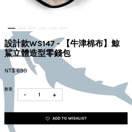
設計款WS147 - 【牛津棉布】鯨
鯊立體造型零錢包
NT$ 699
數量
-
+
ADD TO WISHLIST