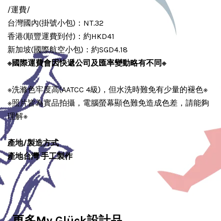
/運費/
台灣國內(掛號小包)：NT.32
香港(順豐運費到付)：約HKD41
新加坡(國際航空小包)：約SGD4.18
※國際運費會因快遞公司及匯率變動略有不同
※
※洗滌色牢度高(AATCC 4級)，但水洗時難免有少量的褪色※
※照片皆為實品拍攝，電腦螢幕顯色難免造成色差，請能夠
理解※
產地/製造方式
產地台灣 手工製作
更多My Glück設計品