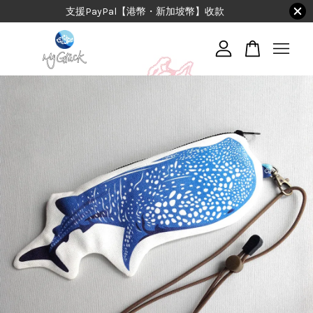
支援PayPal【港幣・新加坡幣】收款
您的購物車目前還是空的。
繼續購物