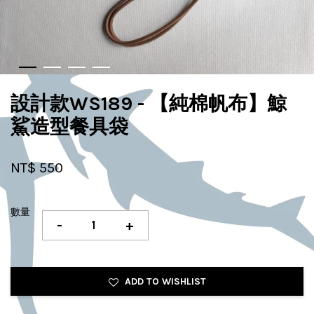
設計款WS189 - 【純棉帆布】鯨
鯊造型餐具袋
NT$ 550
數量
-
+
ADD TO WISHLIST