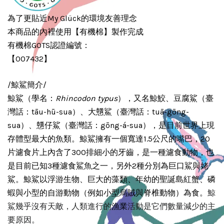
為了更貼近My Glück的環境友善理念
本商品的內裡使用【有機棉】製作完成
有機棉GOTS認證編號：
【007432】
/鯨鯊簡介/
鯨鯊（學名：
Rhincodon typus
），又名鯨鮫、豆腐鯊（臺
灣話：tāu-hū-sua）、大戇鯊（臺灣話：tuā-gōng-
sua）、戇仔鯊（臺灣話：gōng-á-sua），是目前世界上現
存體型最大的魚類。鯨鯊擁有一個寬達1.5公尺的嘴巴，20
片濾食片上內含了300排細小的牙齒，是一種濾食動物，也
是目前已知3種濾食鯊魚之一，另外2種分別為巨口鯊與姥
鯊。鯨鯊以浮游生物、巨大的藻類、年幼的聖誕島紅蟹、磷
蝦與小型的自游動物（例如小型烏賊與脊椎動物）為食。
鯨
漁業
鯊幾乎沒有天敵，人類進行的
活動是它們數量減少的主
要原因。