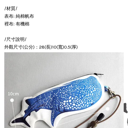
/材質/
表布: 純棉帆布
裡布: 有機棉
/尺寸說明/
外觀尺寸(公分)：28(長)10(寬)0.5(厚)