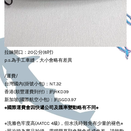
拉鍊開口：20公分(8吋)
p.s.為手工車縫，大小會略有差異
/運費/
台灣國內(掛號小包)：NT.32
香港(順豐運費到付)：約HKD39
新加坡(國際航空小包)：約SGD3.97
※國際運費會因
快遞公司及
匯率變動略有不同
※
※洗滌色牢度高(AATCC 4級)，但水洗時難免有少量的褪色※